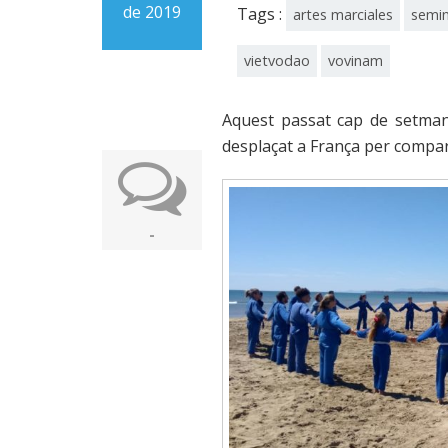
de 2019
Tags :
artes marciales
semin
vietvodao
vovinam
Aquest passat cap de setma
desplaçat a França per compa
-