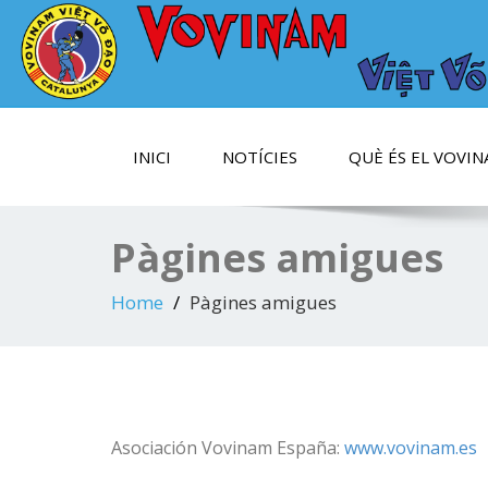
Ser fort, per ser útil!
ASSOCIACIÓ CATAL
VOVINAM VIET VO 
INICI
NOTÍCIES
QUÈ ÉS EL VOVI
Pàgines amigues
Home
Pàgines amigues
Asociación Vovinam España:
www.vovinam.es