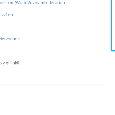
book.com/WorldVovinamFederation
vvf.eu
etvodao.it
y el link!!!