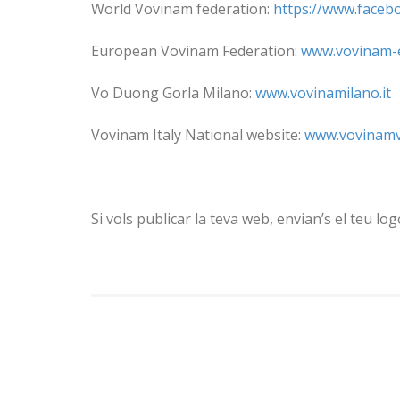
World Vovinam federation:
https://www.face
European Vovinam Federation:
www.vovinam-e
Vo Duong Gorla Milano:
www.vovinamilano.it
Vovinam Italy National website:
www.vovinamvi
Si vols publicar la teva web, envian’s el teu logo 