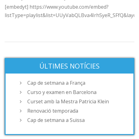
[embedyt] https://www.youtube.com/embed?
listType=playlist&list=UUyVabQLBva4IrhSyeR_SFfQ&layou
ÚLTIMES NOTÍCIES
Cap de setmana a França
Curso y examen en Barcelona
Curset amb la Mestra Patricia Klein
Renovació temporada
Cap de setmana a Suïssa