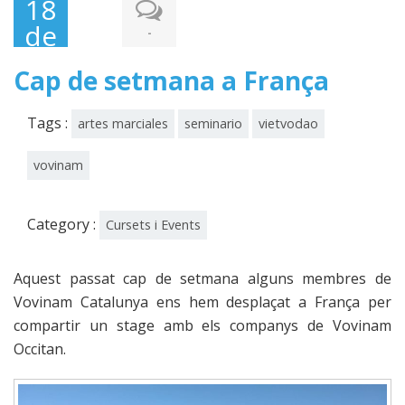
18
de
-
juny
Cap de setmana a França
de
2019
Tags :
artes marciales
seminario
vietvodao
vovinam
Category :
Cursets i Events
Aquest passat cap de setmana alguns membres de
Vovinam Catalunya ens hem desplaçat a França per
compartir un stage amb els companys de Vovinam
Occitan.