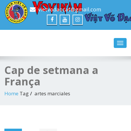
vietvodaocat@gmail.com
Ser fort, per ser útil!
ASSOCIACIÓ CATALANA
DE VOVINAM VIET VO
DAO
Toggl
navig
Cap de setmana a
França
Home
Tag
artes marciales