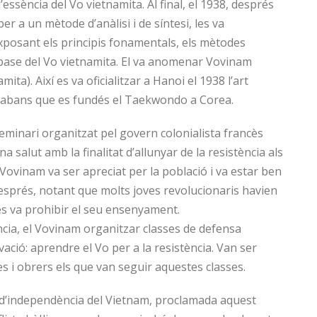
’essència del Vo vietnamita. Al final, el 1938, després
r a un mètode d’anàlisi i de síntesi, les va
exposant els principis fonamentals, els mètodes
 base del Vo vietnamita. El va anomenar Vovinam
ta). Així es va oficialitzar a Hanoi el 1938 l’art
 abans que es fundés el Taekwondo a Corea.
seminari organitzat pel govern colonialista francès
salut amb la finalitat d’allunyar de la resistència als
 Vovinam va ser apreciat per la població i va estar ben
després, notant que molts joves revolucionaris havien
ès va prohibir el seu ensenyament.
ncia, el Vovinam organitzar classes de defensa
ació: aprendre el Vo per a la resistència. Van ser
s i obrers els que van seguir aquestes classes.
ó d’independència del Vietnam, proclamada aquest