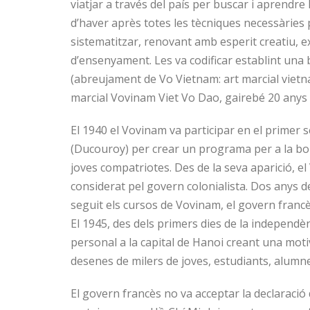
viatjar a través del país per buscar i aprendre l
d’haver après totes les tècniques necessàries pe
sistematitzar, renovant amb esperit creatiu, 
d’ensenyament. Les va codificar establint una
(abreujament de Vo Vietnam: art marcial vietnami
marcial Vovinam Viet Vo Dao, gairebé 20 anys
El 1940 el Vovinam va participar en el primer 
(Ducouroy) per crear un programa per a la bona 
joves compatriotes. Des de la seva aparició, el
considerat pel govern colonialista. Dos anys 
seguit els cursos de Vovinam, el govern franc
El 1945, des dels primers dies de la independè
personal a la capital de Hanoi creant una motiv
desenes de milers de joves, estudiants, alumne
El govern francès no va acceptar la declaraci