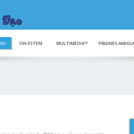
ANA DE
DAO
NAM
ON ESTEM
MULTIMÈDIA
PÀGINES AMIGU