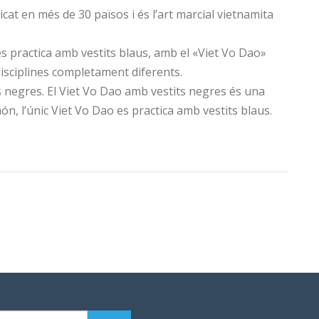
icat en més de 30 països i és l’art marcial vietnamita
 practica amb vestits blaus, amb el «Viet Vo Dao»
disciplines completament diferents.
ts negres. El Viet Vo Dao amb vestits negres és una
món, l’únic Viet Vo Dao es practica amb vestits blaus.