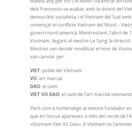
mateix any per Hồ Chí Minh i va entrar en confl
dels francesos va acabar amb la divisió del V
democràtic socialista; i el Vietnam del Sud amb
començar el conflicte Vietnam del Nord – Viet
govern nord-americà. Mentrestant, l’abril de 
Vovinam, llegant al mestre Le Sang la direcció 
Mestres van decidir modificar el nom de Vovina
van canviar per:
VIET
: poble del Vietnam
VO
: art marcial
DAO
: el camí
VIET VO DAO
: el camí de l’art marcial vietnamit
Però com a homenatge al mestre fundador es 
que en l’escut apareixen a més del cercle de 
«Vovinam Viet Vo Dao». A Vietnam se l’anomen