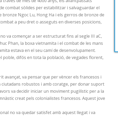
, a través de més de 4000 anys, els avantpassats
de combat sòlides per estabilitzar i salvaguardar el
de bronze Ngoc Lu, Hong Ha i els gerros de bronze de
ombat a peu dret o asseguts en diverses posicions,
no va començar a ser estructurat fins al segle III aC,
huc Phan, la boxa vietnamita i el combat de les mans
namita estava en el seu camí de desenvolupament.
l poble, difós en tota la població, de vegades florent,
rit avançat, va pensar que per vèncer els francesos i
n ciutadans robustos i amb coratge, per donar suport
lavors va decidir iniciar un moviment pugilístic per a la
nàstic creat pels colonialistes francesos. Aquest jove
cional no va quedar satisfet amb aquest llegat i va