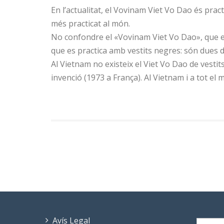
En l’actualitat, el Vovinam Viet Vo Dao és pract
més practicat al món.
No confondre el «Vovinam Viet Vo Dao», que es
que es practica amb vestits negres: són dues 
Al Vietnam no existeix el Viet Vo Dao de vesti
invenció (1973 a França). Al Vietnam i a tot el 
Avís Legal