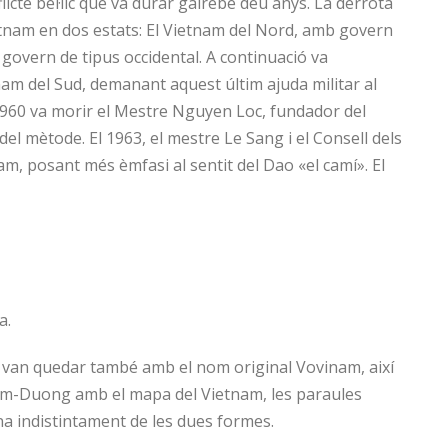
icte bèl·lic que va durar gairebé deu anys. La derrota
ietnam en dos estats: El Vietnam del Nord, amb govern
 govern de tipus occidental. A continuació va
nam del Sud, demanant aquest últim ajuda militar al
1960 va morir el Mestre Nguyen Loc, fundador del
del mètode. El 1963, el mestre Le Sang i el Consell dels
m, posant més èmfasi al sentit del Dao «el camí». El
a.
van quedar també amb el nom original Vovinam, així
l’Am-Duong amb el mapa del Vietnam, les paraules
a indistintament de les dues formes.